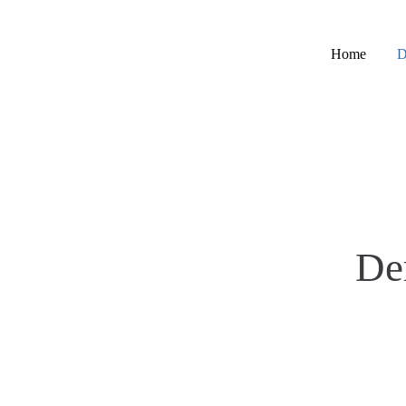
Login
Support
Home
D
Benutzername
Lorem ipsum dolor sit amet:
24h
Passwort
/ 365da
De
Anmelden
We offer support for our
customers
Mon - Fri 8:00am - 5:00pm
Register
|
Lost your password?
(GMT +1)